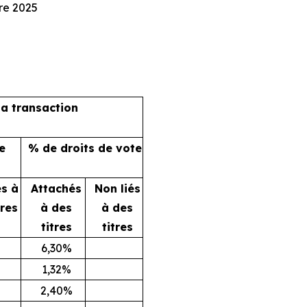
e 2025
la transaction
e
% de droits de vote
és à
Attachés
Non liés
tres
à des
à des
titres
titres
6,30%
1,32%
2,40%