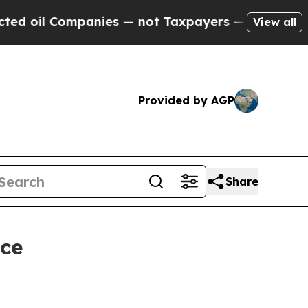
ompanies — not Taxpayers — the Chance to Cash i
View all
Provided by AGP
Share
nce