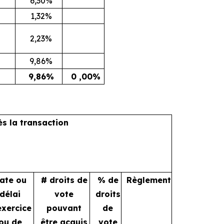
6,30%
1,32%
2,23%
9,86%
9,86%
0 ,00%
ès la transaction
ate ou
# droits de
% de
Règlement
délai
vote
droits
exercice
pouvant
de
ou de
être acquis
vote