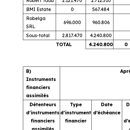
Robert Taub
2.121.470
2.712.510
BMI Estate
0
567.484
Robelga
696.000
960.806
SRL
Sous-total
2.817.470
4.240.800
TOTAL
4.240.800
0
B)
Apr
Instruments
financiers
assimilés
Détenteurs
Type
Date
D
d’instruments
d’instrument
d’échéance
financiers
financier
d’
assimilés