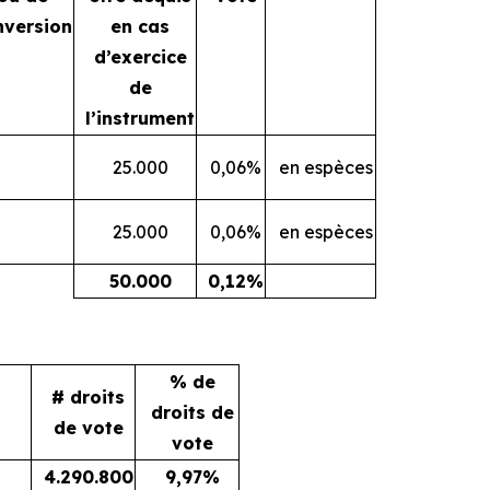
nversion
en cas
d’exercice
de
l’instrument
25.000
0,06%
en espèces
25.000
0,06%
en espèces
50.000
0,12%
% de
# droits
droits de
de vote
vote
4.290.800
9,97%