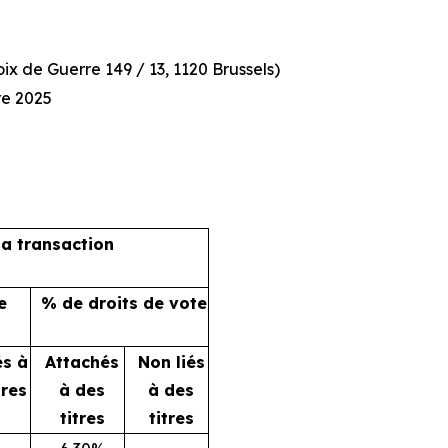
x de Guerre 149 / 13, 1120 Brussels)
re 2025
la transaction
e
% de droits de vote
és à
Attachés
Non liés
tres
à des
à des
titres
titres