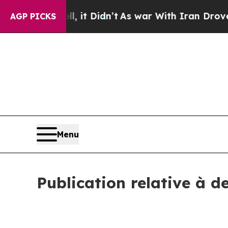
ell, it Didn’t
As war With Iran Drove oil Price
AGP PICKS
Menu
Publication relative à d