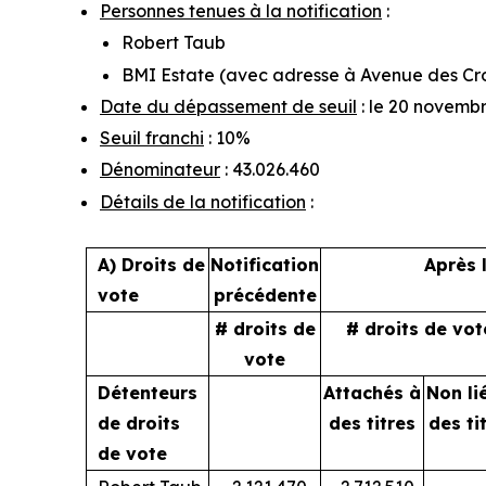
Personnes tenues à la notification
:
Robert Taub
BMI Estate (avec adresse à Avenue des Croi
Date du dépassement de seuil
: le 20 novemb
Seuil franchi
: 10%
Dénominateur
: 43.026.460
Détails de la notification
:
A) Droits de
Notification
Après 
vote
précédente
# droits de
# droits de vot
vote
Détenteurs
Attachés à
Non li
de droits
des titres
des ti
de vote