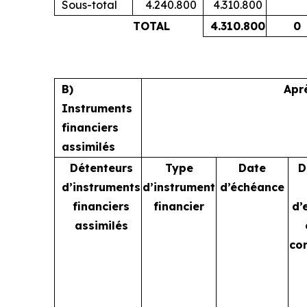
Sous-total
4.240.800
4.310.800
TOTAL
4.310.800
0
B)
Apr
Instruments
financiers
assimilés
Détenteurs
Type
Date
D
d’instruments
d’instrument
d’échéance
financiers
financier
d’
assimilés
co