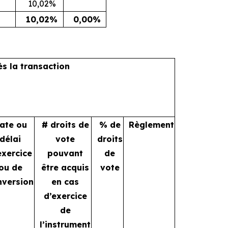
10,02%
10,02%
0,00%
ès la transaction
ate ou
# droits de
% de
Règlement
délai
vote
droits
exercice
pouvant
de
ou de
être acquis
vote
nversion
en cas
d’exercice
de
l’instrument