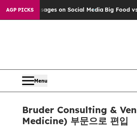
ical Messages on Social Media
Big Food vs. The P
AGP PICKS
Menu
Bruder Consulting & 
Medicine) 부문으로 편입