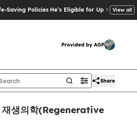
ng Policies
He’s Eligible for Up to $480,000 Aft
View all
Provided by AGP
Share
의 재생의학(Regenerative