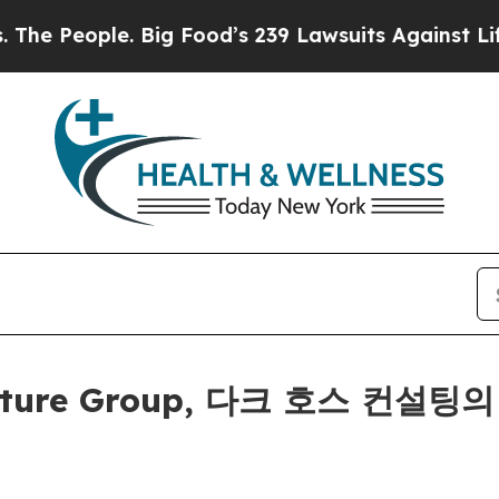
eople. Big Food’s 239 Lawsuits Against Life-Savi
Venture Group, 다크 호스 컨설팅