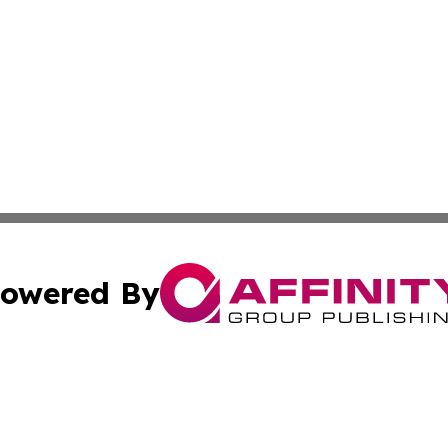
owered By
ubmit Press Release
Terms & Conditions
Copyright/DMCA
dba Affinity Group Publishing & Health & Wellness Today N